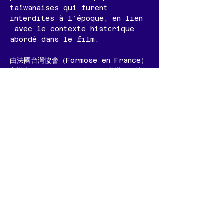
taïwanaises qui furent 
interdites à l’époque, en lien 
 avec le contexte historique 
abordé dans le film.
由法國台灣協會（Formose en France）
主辦之法國二二八紀念活動，將舉辦《尋找湯
德章》紀錄片放映會，並接續禁歌音樂演出。
於放映結束後，由吉他手 Rafaël Mafra 
與歌手謝以勒（Yi-Le Hsieh）共同演出，
演唱數首於二二八事件歷史脈絡下曾遭禁制的
台灣民歌，透過音樂延續對歷史的回望與記
憶。
📍 Club de l’Étoile (14 Rue 
Troyon, 75017 Paris)
📅 27 février 18h50-22h00
🎟️ Billetterie