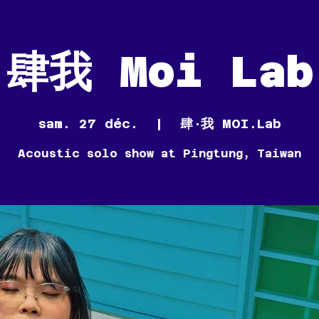
肆我 Moi Lab
sam. 27 déc.
  |  
肆·我 MOI.Lab
Acoustic solo show at Pingtung, Taiwan